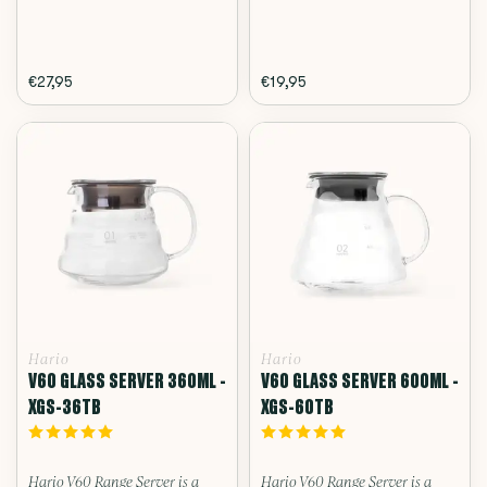
€27,95
€19,95
Hario
Hario
V60 GLASS SERVER 360ML -
V60 GLASS SERVER 600ML -
XGS-36TB
XGS-60TB
Hario V60 Range Server is a
Hario V60 Range Server is a