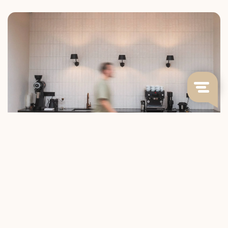
KOFFIE ZOALS HIJ BEDOELD IS
Bij Blommers volgen we koffie van bij de bron
tot in de kop. We werken direct samen met
boeren die weten wat ze doen en branden op