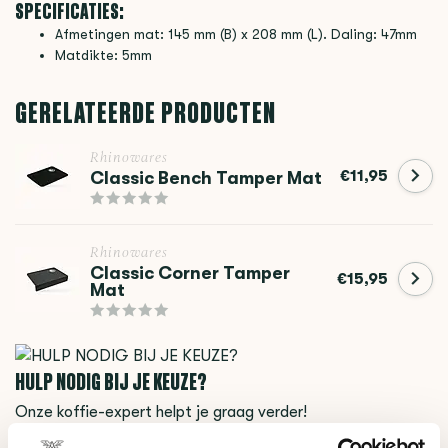
SPECIFICATIES:
Afmetingen mat: 145 mm (B) x 208 mm (L). Daling: 47mm
Matdikte: 5mm
GERELATEERDE PRODUCTEN
Rhinowares
€11,95
Classic Bench Tamper Mat
Rhinowares
Classic Corner Tamper
€15,95
Mat
HULP NODIG BIJ JE KEUZE?
Onze koffie-expert helpt je graag verder!