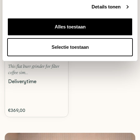
Details tonen
Alles toestaan
Fellow
ODE GEN 2 GRINDER
(ZWART)
Selectie toestaan
This flat burr grinder for filter
coffee sim...
Deliverytime
€369,00