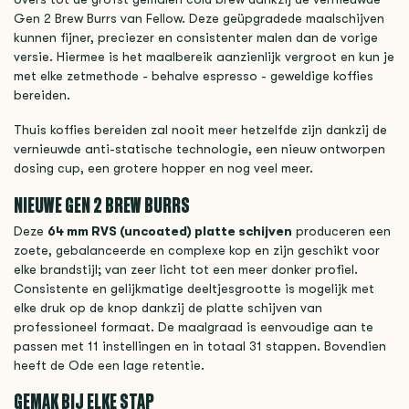
Gen 2 Brew Burrs van Fellow. Deze geüpgradede maalschijven
kunnen fijner, preciezer en consistenter malen dan de vorige
versie. Hiermee is het maalbereik aanzienlijk vergroot en kun je
met elke zetmethode - behalve espresso - geweldige koffies
bereiden.
Thuis koffies bereiden zal nooit meer hetzelfde zijn dankzij de
vernieuwde anti-statische technologie, een nieuw ontworpen
dosing cup, een grotere hopper en nog veel meer.
NIEUWE GEN 2 BREW BURRS
Deze
64 mm RVS (uncoated) platte schijven
produceren een
zoete, gebalanceerde en complexe kop en zijn geschikt voor
elke brandstijl; van zeer licht tot een meer donker profiel.
Consistente en gelijkmatige deeltjesgrootte is mogelijk met
elke druk op de knop dankzij de platte schijven van
professioneel formaat. De maalgraad is eenvoudige aan te
passen met 11 instellingen en in totaal 31 stappen. Bovendien
heeft de Ode een lage retentie.
GEMAK BIJ ELKE STAP