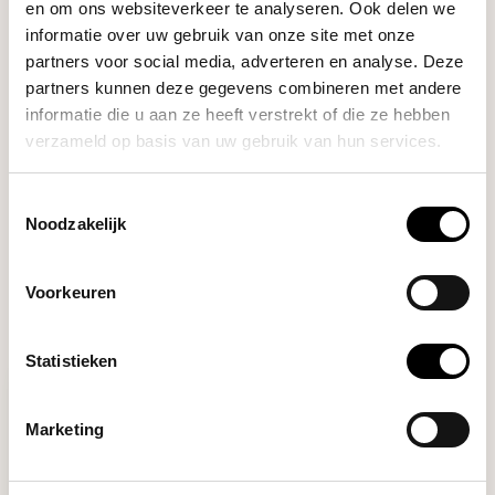
en om ons websiteverkeer te analyseren. Ook delen we
Filter Package
Proefpakket: Filterkoffie -
€41,95
informatie over uw gebruik van onze site met onze
Single Origin Coffee
partners voor social media, adverteren en analyse. Deze
partners kunnen deze gegevens combineren met andere
informatie die u aan ze heeft verstrekt of die ze hebben
verzameld op basis van uw gebruik van hun services.
HULP NODIG BIJ JE KEUZE?
Onze koffie-expert helpt je graag verder!
Toestemmingsselectie
Noodzakelijk
Stel je vraag
Voorkeuren
RECENT BEKEKEN
Statistieken
Marketing