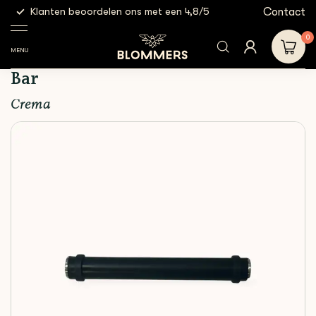
g
Contact
Klanten beoordelen ons met een 4,8/5
Gratis
Espresso
Crema - The Arc Knock
Shop
Uitklopbakken
Tools
Box Cross Bar
0
MENU
Crema - The Arc Knock Box Cross
Bar
Crema