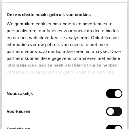
Stel je vraag
Deze website maakt gebruik van cookies
We gebruiken cookies om content en advertenties te
RECENT BEKEKEN
personaliseren, om functies voor social media te bieden
en om ons websiteverkeer te analyseren. Ook delen we
informatie over uw gebruik van onze site met onze
partners voor social media, adverteren en analyse. Deze
partners kunnen deze gegevens combineren met andere
informatie die u aan ze heeft verstrekt of die ze hebben
verzameld op basis van uw gebruik van hun services.
Toestemmingsselectie
Noodzakelijk
Crema
THE ARC KNOCK BOX CROSS
BAR
Voorkeuren