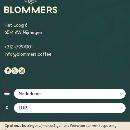
Het Loog 6
6541 AW Nijmegen
+31247997001
info@blommers.coffee
€
Op al onze leveringen zijn onze Algemene Voorwaarden van toepassing