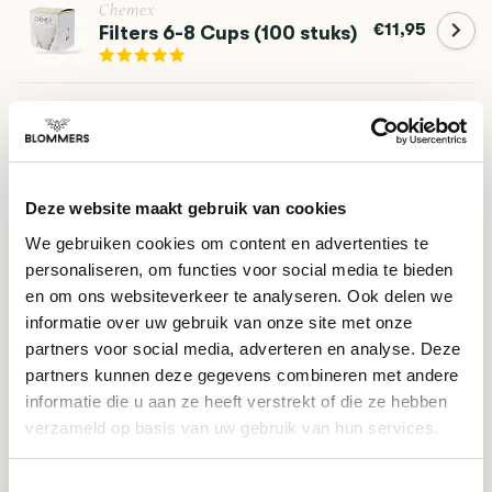
Chemex
€11,95
Filters 6-8 Cups (100 stuks)
Filter Package
Proefpakket: Filterkoffie -
€41,95
Single Origin Coffee
Deze website maakt gebruik van cookies
We gebruiken cookies om content en advertenties te
HULP NODIG BIJ JE KEUZE?
personaliseren, om functies voor social media te bieden
Onze koffie-expert helpt je graag verder!
en om ons websiteverkeer te analyseren. Ook delen we
informatie over uw gebruik van onze site met onze
Stel je vraag
partners voor social media, adverteren en analyse. Deze
partners kunnen deze gegevens combineren met andere
informatie die u aan ze heeft verstrekt of die ze hebben
RECENT BEKEKEN
verzameld op basis van uw gebruik van hun services.
Toestemmingsselectie