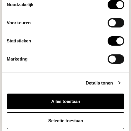
Noodzakelijk
Voorkeuren
Statistieken
Marketing
Chemex
CLASSIC CM-6A
Details tonen
Make delicious coffee with this
pretty looki...
Deliverytime
Alles toestaan
Selectie toestaan
€42,95