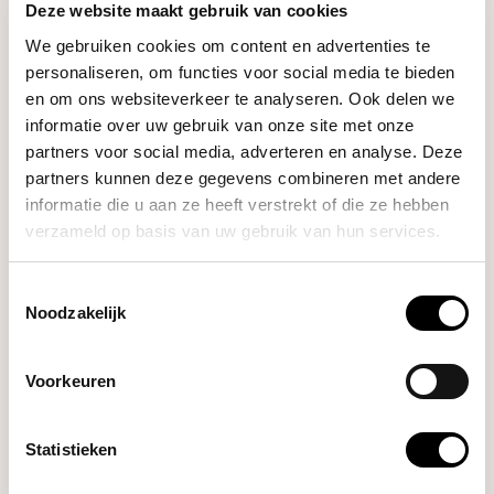
SPECIFICATIES
Deze website maakt gebruik van cookies
We gebruiken cookies om content en advertenties te
personaliseren, om functies voor social media te bieden
en om ons websiteverkeer te analyseren. Ook delen we
informatie over uw gebruik van onze site met onze
GERELATEERDE PRODUCTEN
partners voor social media, adverteren en analyse. Deze
partners kunnen deze gegevens combineren met andere
Cafec
informatie die u aan ze heeft verstrekt of die ze hebben
Tritan Flower Dripper Deep
€19,90
27 (Black Transparant)
verzameld op basis van uw gebruik van hun services.
Toestemmingsselectie
Noodzakelijk
HULP NODIG BIJ JE KEUZE?
Onze koffie-expert helpt je graag verder!
Voorkeuren
Stel je vraag
Statistieken