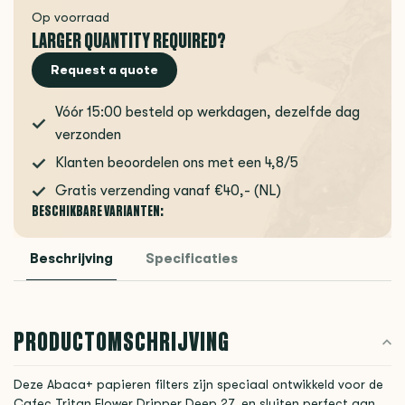
Op voorraad
LARGER QUANTITY REQUIRED?
Request a quote
Vóór 15:00 besteld op werkdagen, dezelfde dag
verzonden
Klanten beoordelen ons met een 4,8/5
Gratis verzending vanaf €40,- (NL)
BESCHIKBARE VARIANTEN:
Beschrijving
Specificaties
PRODUCTOMSCHRIJVING
Deze Abaca+ papieren filters zijn speciaal ontwikkeld voor de
Cafec Tritan Flower Dripper Deep 27
en sluiten perfect aan