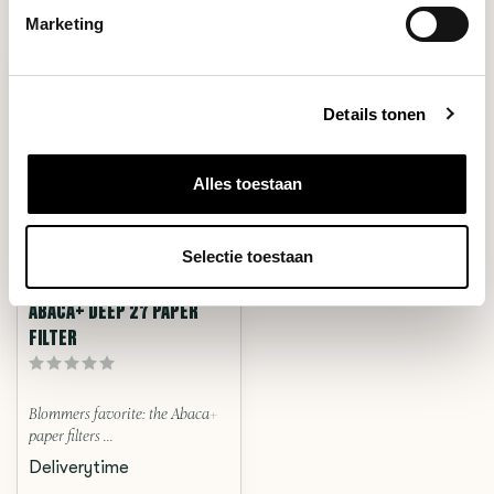
RECENT BEKEKEN
Marketing
Details tonen
Alles toestaan
Selectie toestaan
Cafec
ABACA+ DEEP 27 PAPER
FILTER
Blommers favorite: the Abaca+
paper filters ...
Deliverytime