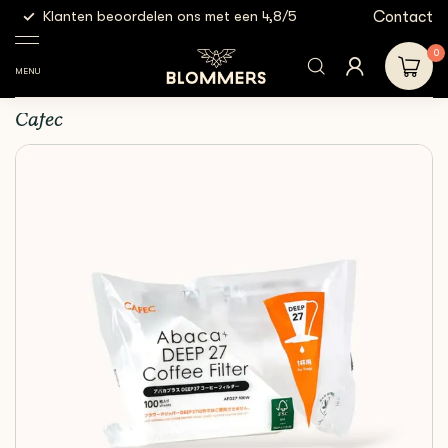
g
Contact
Klanten beoordelen ons met een 4,8/5
Gratis
Brewing
Cafec Abaca+ Deep 27 Paper
Shop
Filters
Tools
Filter
0
MENU
Cafec Abaca+ Deep 27 Paper Filter
Cafec