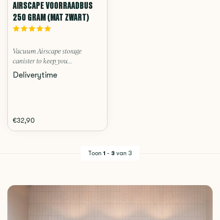
AIRSCAPE VOORRAADBUS
250 GRAM (MAT ZWART)
Vacuum Airscape storage
canister to keep you...
Deliverytime
€32,90
Toon
1
-
3
van 3