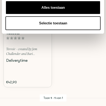
Alles toestaan
Selectie toestaan
Jem Challender
TERROIR
Terroir - created by Jem
Challender and Bari...
Deliverytime
€42,90
Toon
1
-
1
van 1