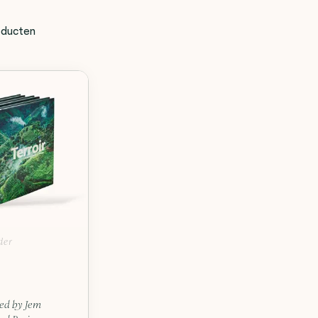
ducten
der
ated by Jem