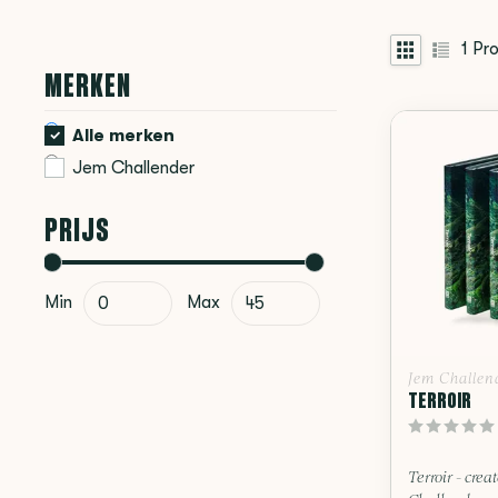
1
Pro
MERKEN
Alle merken
Jem Challender
PRIJS
Min
Max
Jem Challen
TERROIR
Terroir - cre