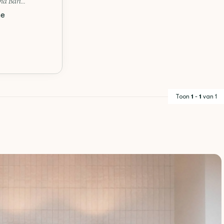
d Bari...
me
Toon
1
-
1
van 1