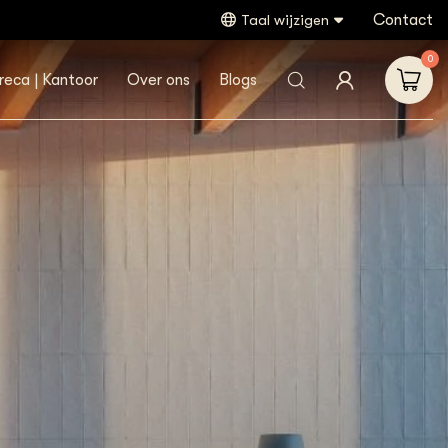
Contact
Taal wijzigen
0
reca | Kantoor
Over ons
Blogs