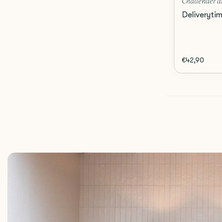
Challender an
Deliveryti
€42,90