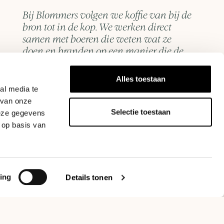
Bij Blommers volgen we koffie van bij de
bron tot in de kop. We werken direct
samen met boeren die weten wat ze
doen en branden op een manier die de
oorspronkelijke smaak behoudt.
Alles toestaan
Alles wat we verkopen, van malers tot brewers,
al media te
hebben we zelf getest. In onze ontwikkelruimte
 van onze
werken we dagelijks met de apparatuur, zodat
Selectie toestaan
deze gegevens
het advies dat we geven is gebaseerd op
 op basis van
ervaring en niet op een specificatieblad.
Neem contact op
ing
Details tonen