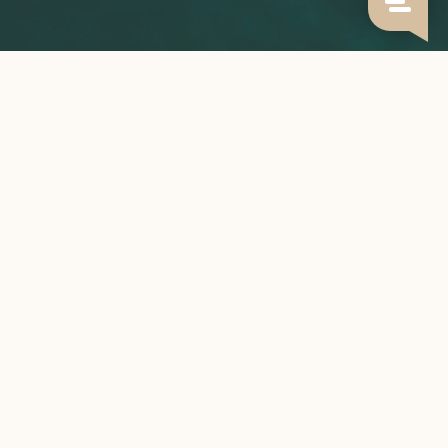
Grown with care,
roasted to perfection,
brewed by you.
CATEGORIEËN
INFORMATIE
MIJN ACCOUNT