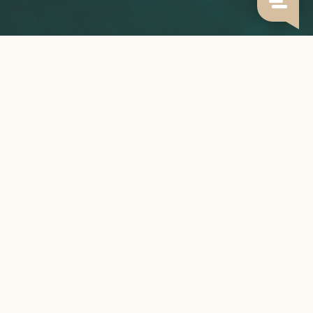
Grown with care,
roasted to perfection,
brewed by you.
CATEGORIEËN
INFORMATIE
MIJN ACCOUNT