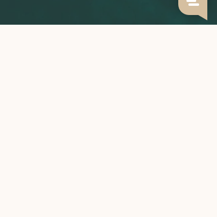
Grown with care,
roasted to perfection,
brewed by you.
CATEGORIEËN
INFORMATIE
MIJN ACCOUNT