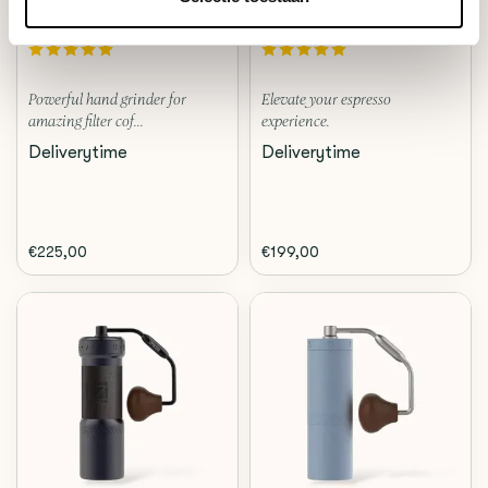
1Zpresso
1Zpresso
ZP6 SPECIAL (IRON GREY)
J-ULTRA (IRON GREY)
Powerful hand grinder for
Elevate your espresso
amazing filter cof...
experience.
Deliverytime
Deliverytime
€225,00
€199,00