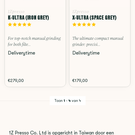
1Zpresso
1Zpresso
K-ULTRA (IRON GREY)
X-ULTRA (SPACE GREY)
For top-notch manual grinding
The ultimate compact manual
for both filte...
grinder: precisi...
Deliverytime
Deliverytime
€279,00
€179,00
Toon
1
-
4
van 4
1Z Presso Co. Ltd is opgericht in Taiwan door een