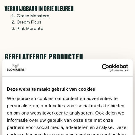
VERKRIJGBAAR IN DRIE KLEUREN
Green Monstera
Cream Ficus
Pink Maranta
GERELATEERDE PRODUCTEN
BE O Lifetsyle
€19,95
Be O Cup Green Monstera
Deze website maakt gebruik van cookies
We gebruiken cookies om content en advertenties te
BE O Lifetsyle
€19,95
Be O Cup Cream Ficus
personaliseren, om functies voor social media te bieden
en om ons websiteverkeer te analyseren. Ook delen we
informatie over uw gebruik van onze site met onze
partners voor social media, adverteren en analyse. Deze
HULP NODIG BIJ JE KEUZE?
partners kunnen deze gegevens combineren met andere