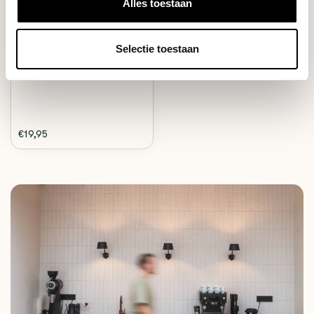
Alles toestaan
Be O Cup Pink Maranta.
Selectie toestaan
Reusable coffee cup, ...
Deliverytime
€19,95