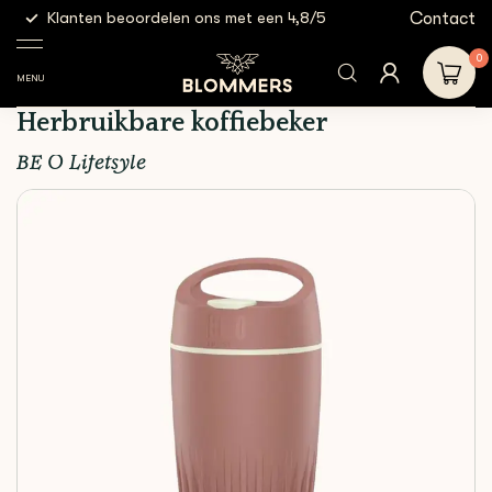
g
Contact
Klanten beoordelen ons met een 4,8/5
Gratis
Espresso
BE O Cup | Pink Maranta
Shop
Accessoires
Tools
- Herbruikbare koffiebeker
0
MENU
BE O Cup | Pink Maranta -
Herbruikbare koffiebeker
BE O Lifetsyle