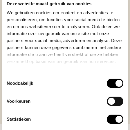
Deze website maakt gebruik van cookies
We gebruiken cookies om content en advertenties te
personaliseren, om functies voor social media te bieden
en om ons websiteverkeer te analyseren. Ook delen we
Posted on 28 November 2024 at 21:17 door Henk
informatie over uw gebruik van onze site met onze
Wiersema
partners voor social media, adverteren en analyse. Deze
Prima maker!
partners kunnen deze gegevens combineren met andere
+
informatie die u aan ze heeft verstrekt of die ze hebben
Bedieningsgemak
verzameld op basis van uw gebruik van hun services.
-
Te kleine toetsen
Toestemmingsselectie
Noodzakelijk
Voorkeuren
Statistieken