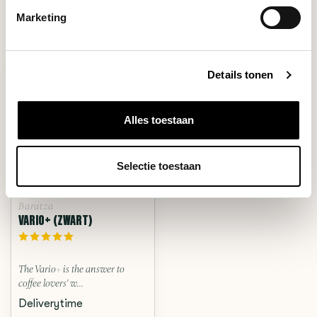
Marketing
RECENT BEKEKEN
Details tonen
Alles toestaan
Selectie toestaan
Baratza
VARIO+ (ZWART)
The Vario+ is the answer to
coffee lovers' w...
Deliverytime