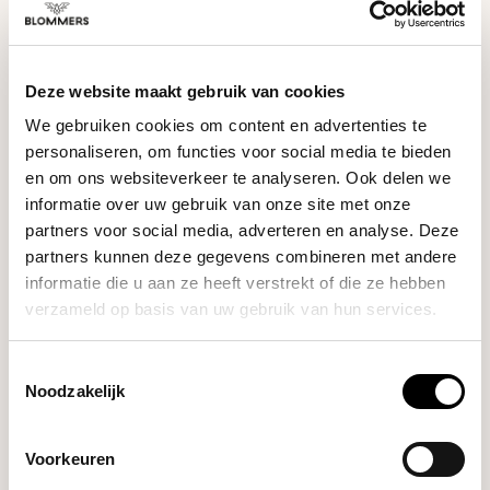
De Forte AP is in de fabriek gekalibreerd om een ​​nauwkeurig
maalbereik te garanderen. Indien nodig kunnen de Forte AP
maalschijven eenvoudig opnieuw worden gekalibreerd met
Deze website maakt gebruik van cookies
behulp van de speciale kalibratietool die bij de molen wordt
geleverd.
We gebruiken cookies om content en advertenties te
personaliseren, om functies voor social media te bieden
SPECIFICATIES
en om ons websiteverkeer te analyseren. Ook delen we
informatie over uw gebruik van onze site met onze
partners voor social media, adverteren en analyse. Deze
partners kunnen deze gegevens combineren met andere
informatie die u aan ze heeft verstrekt of die ze hebben
GERELATEERDE PRODUCTEN
verzameld op basis van uw gebruik van hun services.
TYPEERROR: FAILED TO FETCH
Toestemmingsselectie
https://www.blommers.coffee/nl/shop/apparatuur/elek
Noodzakelijk
trische-malers/
Voorkeuren
HULP NODIG BIJ JE KEUZE?