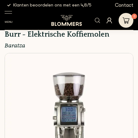
g
Contact
Klanten beoordelen ons met een 4,8/5
Gratis
Elektrische
Baratza - Forte AP | Flat
Shop
Apparatuur
malers
Ceramic Burr -
0
Elektrische Koffiemolen
MENU
Baratza - Forte AP | Flat Ceramic
Burr - Elektrische Koffiemolen
Baratza