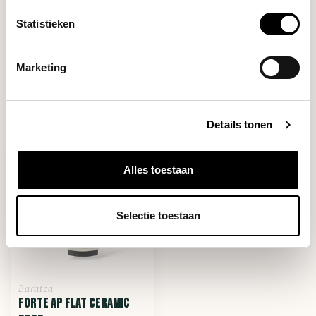
Onze koffie-expert helpt je graag verder!
Statistieken
Stel je vraag
Marketing
RECENT BEKEKEN
Details tonen
Alles toestaan
Selectie toestaan
Baratza
FORTE AP FLAT CERAMIC