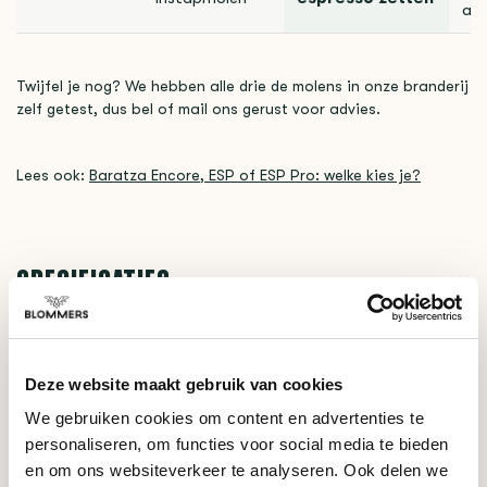
afs
Twijfel je nog? We hebben alle drie de molens in onze branderij
zelf getest, dus bel of mail ons gerust voor advies.
Lees ook:
Baratza Encore, ESP of ESP Pro: welke kies je?
SPECIFICATIES
GERELATEERDE PRODUCTEN
Deze website maakt gebruik van cookies
We gebruiken cookies om content en advertenties te
personaliseren, om functies voor social media te bieden
Baratza
€179,95
Encore ESP (Zwart)
en om ons websiteverkeer te analyseren. Ook delen we
€169,95