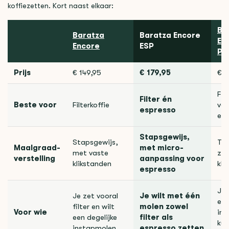
koffiezetten. Kort naast elkaar:
Ba
Baratza
Baratza Encore
En
Encore
ESP
Pr
Prijs
€ 149,95
€ 179,95
€ 2
Fil
Filter én
Beste voor
Filterkoffie
vee
espresso
esp
Stapsgewijs,
Stapsgewijs,
Tra
Maalgraad-
met micro-
met vaste
zon
verstelling
aanpassing voor
klikstanden
kli
espresso
Je 
Je zet vooral
Je wilt met één
esp
filter en wilt
molen zowel
Voor wie
in 
een degelijke
filter als
ku
instapmolen
espresso zetten