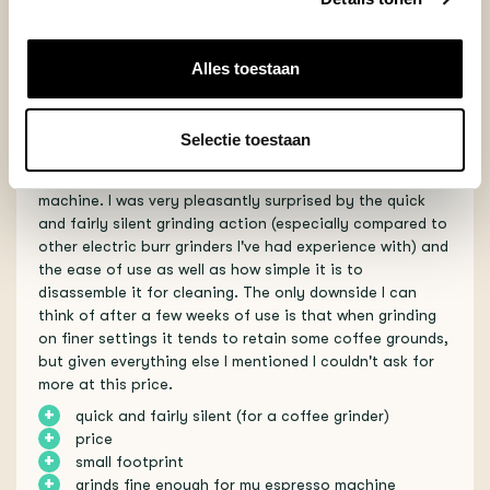
I bought this coffee grinder once I swapped my espresso
machine's pressurized basket for a non-pressurized one,
and I realized my hand grinder wasn't up to the task
Alles toestaan
anymore. The Encore ESP totally met my needs, it grinds
coffee more than fine enough for my DeLonghi Dedica
and has improved my non-espresso coffee brewing as
Selectie toestaan
well. Its small footprint was a big reason why I chose it,
and it looks tiny beside an already compact espresso
machine. I was very pleasantly surprised by the quick
and fairly silent grinding action (especially compared to
other electric burr grinders I've had experience with) and
the ease of use as well as how simple it is to
disassemble it for cleaning. The only downside I can
think of after a few weeks of use is that when grinding
on finer settings it tends to retain some coffee grounds,
but given everything else I mentioned I couldn't ask for
more at this price.
+
quick and fairly silent (for a coffee grinder)
+
price
+
small footprint
+
grinds fine enough for my espresso machine