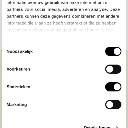
informatie over uw gebruik van onze site met onze
partners voor social media, adverteren en analyse. Deze
partners kunnen deze gegevens combineren met andere
HULP NODIG BIJ JE KEUZE?
informatie die u aan ze heeft verstrekt of die ze hebben
Onze koffie-expert helpt je graag verder!
verzameld op basis van uw gebruik van hun services.
Stel je vraag
Toestemmingsselectie
Noodzakelijk
Voorkeuren
BEKIJK ONZE REVIEWS
Statistieken
REVIEWS
Je beoordeling toevoegen
Marketing
Posted on 10 November 2023 at 14:40 door Ceci
Details tonen