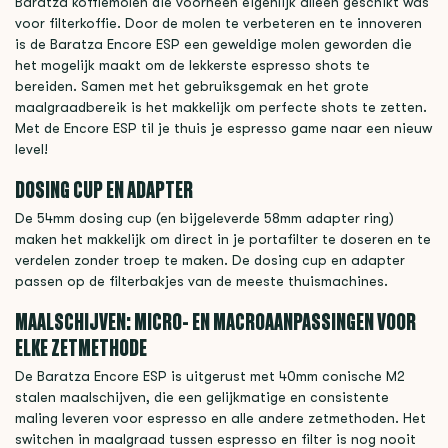
Baratza koffiemolen die voorheen eigenlijk alleen geschikt was
voor filterkoffie. Door de molen te verbeteren en te innoveren
is de Baratza Encore ESP een geweldige molen geworden die
het mogelijk maakt om de lekkerste espresso shots te
bereiden. Samen met het gebruiksgemak en het grote
maalgraadbereik is het makkelijk om perfecte shots te zetten.
Met de Encore ESP til je thuis je espresso game naar een nieuw
level!
DOSING CUP EN ADAPTER
De 54mm dosing cup (en bijgeleverde 58mm adapter ring)
maken het makkelijk om direct in je portafilter te doseren en te
verdelen zonder troep te maken. De dosing cup en adapter
passen op de filterbakjes van de meeste thuismachines.
MAALSCHIJVEN: MICRO- EN MACROAANPASSINGEN VOOR
ELKE ZETMETHODE
De Baratza Encore ESP is uitgerust met 40mm conische M2
stalen maalschijven, die een gelijkmatige en consistente
maling leveren voor espresso en alle andere zetmethoden. Het
switchen in maalgraad tussen espresso en filter is nog nooit