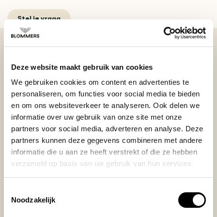
Stel je vraag
BEKIJK ONZE REVIEWS
Deze website maakt gebruik van cookies
We gebruiken cookies om content en advertenties te
REVIEWS
personaliseren, om functies voor social media te bieden
Je beoordeling toevoegen
en om ons websiteverkeer te analyseren. Ook delen we
informatie over uw gebruik van onze site met onze
partners voor social media, adverteren en analyse. Deze
partners kunnen deze gegevens combineren met andere
Posted on 15 April 2025 at 17:14 door Martijn deB
informatie die u aan ze heeft verstrekt of die ze hebben
verzameld op basis van uw gebruik van hun services.
Mooie bus waarin bonen lucht- en lichtvrij bewaard
kunnen worden.
Toestemmingsselectie
+
Strakke vormgeving
Noodzakelijk
+
Solide