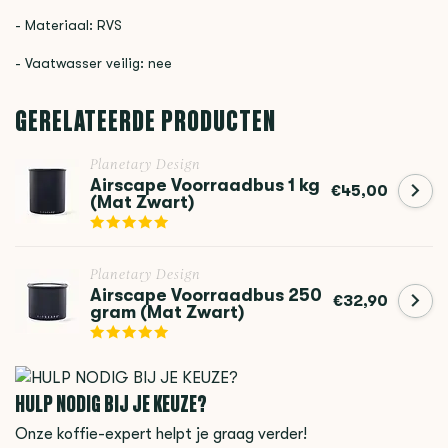
- Materiaal: RVS
- Vaatwasser veilig: nee
GERELATEERDE PRODUCTEN
Planetary Design
Airscape Voorraadbus 1 kg
€45,00
(Mat Zwart)
Planetary Design
Airscape Voorraadbus 250
€32,90
gram (Mat Zwart)
HULP NODIG BIJ JE KEUZE?
Onze koffie-expert helpt je graag verder!