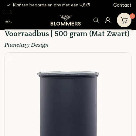
g
Contact
Klanten beoordelen ons met een 4,8/5
Gratis
Brewing
Planetary Design -
Shop
Accessoires
Tools
Airscape Voorraadbus | 500
0
gram (Mat Zwart)
MENU
Planetary Design - Airscape
Voorraadbus | 500 gram (Mat Zwart)
Planetary Design