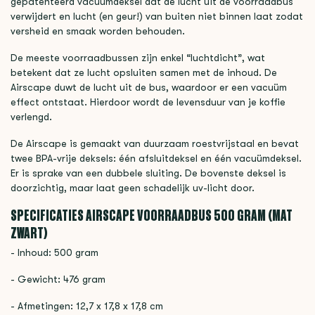
gepatenteerd vacuümdeksel dat de lucht uit de voorraadbus
verwijdert en lucht (en geur!) van buiten niet binnen laat zodat
versheid en smaak worden behouden.
De meeste voorraadbussen zijn enkel “luchtdicht”, wat
betekent dat ze lucht opsluiten samen met de inhoud. De
Airscape duwt de lucht uit de bus, waardoor er een vacuüm
effect ontstaat. Hierdoor wordt de levensduur van je koffie
verlengd.
De Airscape is gemaakt van duurzaam roestvrijstaal en bevat
twee BPA-vrije deksels: één afsluitdeksel en één vacuümdeksel.
Er is sprake van een dubbele sluiting. De bovenste deksel is
doorzichtig, maar laat geen schadelijk uv-licht door.
SPECIFICATIES AIRSCAPE VOORRAADBUS 500 GRAM (MAT
ZWART)
- Inhoud: 500 gram
- Gewicht: 476 gram
- Afmetingen: 12,7 x 17,8 x 17,8 cm