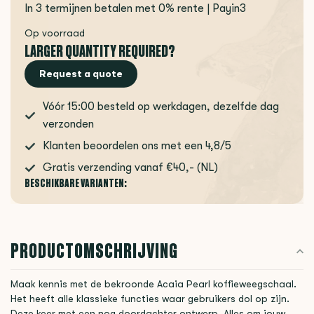
In 3 termijnen betalen met 0% rente | Payin3
Op voorraad
LARGER QUANTITY REQUIRED?
Request a quote
Vóór 15:00 besteld op werkdagen, dezelfde dag
verzonden
Klanten beoordelen ons met een 4,8/5
Gratis verzending vanaf €40,- (NL)
BESCHIKBARE VARIANTEN:
PRODUCTOMSCHRIJVING
Maak kennis met de bekroonde Acaia Pearl koffieweegschaal.
Het heeft alle klassieke functies waar gebruikers dol op zijn.
Deze keer met een nog doordachter ontwerp. Alles om jouw