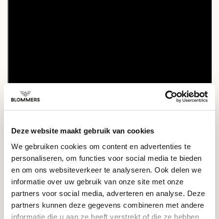
Deze website maakt gebruik van cookies
We gebruiken cookies om content en advertenties te
personaliseren, om functies voor social media te bieden
GERELATEERDE PRODUCTEN
en om ons websiteverkeer te analyseren. Ook delen we
informatie over uw gebruik van onze site met onze
Acaia
partners voor social media, adverteren en analyse. Deze
Dosing Cup Medium
€54,95
partners kunnen deze gegevens combineren met andere
(58mm)
informatie die u aan ze heeft verstrekt of die ze hebben