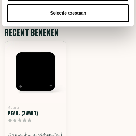
Stel je vraag
Selectie toestaan
RECENT BEKEKEN
Acaia
PEARL (ZWART)
The award-winning Acaia Pearl