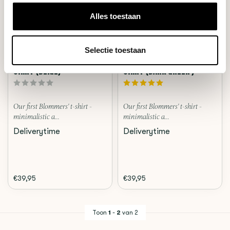
Alles toestaan
Selectie toestaan
Blommers
Blommers
SHIRT (BEIGE)
SHIRT (DARK GREEN )
Our first Blommers' t-shirt -
Our first Blommers' t-shirt -
minimalistic a...
minimalistic a...
Deliverytime
Deliverytime
€39,95
€39,95
Toon
1
-
2
van 2