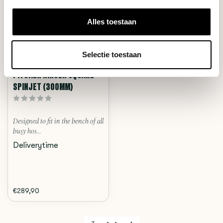
Alles toestaan
Selectie toestaan
Rhinowares
PITCHER RINSER SQUARE
SPINJET (300MM)
Designed to fit in the bench of all
busy hos...
Deliverytime
€289,90