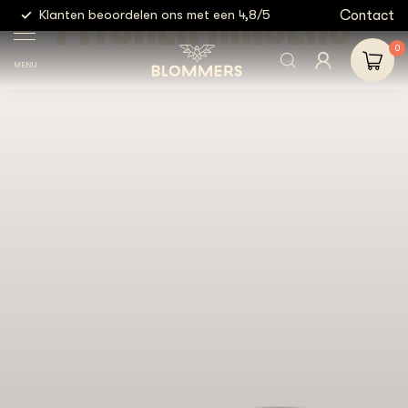
PITCHER RINSERS
g
Contact
Klanten beoordelen ons met een 4,8/5
Gratis
0
MENU