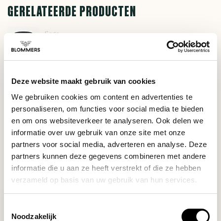
GERELATEERDE PRODUCTEN
Sage
€46,90
The Knock Box 20
Deze website maakt gebruik van cookies
HULP NODIG BIJ JE KEUZE?
We gebruiken cookies om content en advertenties te
Onze koffie-expert helpt je graag verder!
personaliseren, om functies voor social media te bieden
en om ons websiteverkeer te analyseren. Ook delen we
Stel je vraag
informatie over uw gebruik van onze site met onze
partners voor social media, adverteren en analyse. Deze
partners kunnen deze gegevens combineren met andere
RECENT BEKEKEN
informatie die u aan ze heeft verstrekt of die ze hebben
verzameld op basis van uw gebruik van hun services.
Toestemmingsselectie
Noodzakelijk