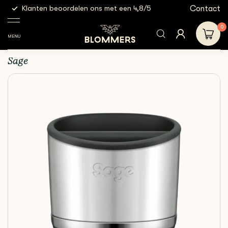
g
Contact
Klanten beoordelen ons met een 4,8/5
Gratis
Espresso
Sage - The Knock
Shop
Uitklopbakken
Tools
Box | 10
0
MENU
Sage - The Knock Box | 10
Sage