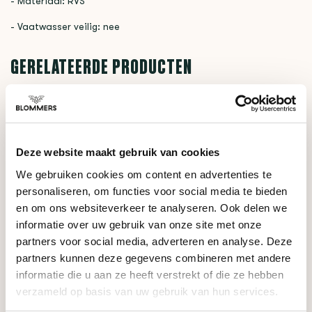
- Materiaal: RVS
- Vaatwasser veilig: nee
GERELATEERDE PRODUCTEN
TYPEERROR: FAILED TO FETCH
https://www.blommers.coffee/nl/shop/brewing-
tools/accessoires/
Deze website maakt gebruik van cookies
We gebruiken cookies om content en advertenties te
HULP NODIG BIJ JE KEUZE?
personaliseren, om functies voor social media te bieden
Onze koffie-expert helpt je graag verder!
en om ons websiteverkeer te analyseren. Ook delen we
informatie over uw gebruik van onze site met onze
partners voor social media, adverteren en analyse. Deze
Stel je vraag
partners kunnen deze gegevens combineren met andere
informatie die u aan ze heeft verstrekt of die ze hebben
verzameld op basis van uw gebruik van hun services.
RECENT BEKEKEN