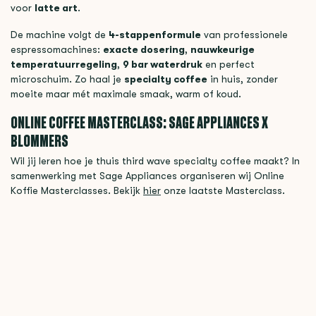
voor
latte art
.
De machine volgt de
4-stappenformule
van professionele
espressomachines:
exacte dosering
,
nauwkeurige
temperatuurregeling
,
9 bar waterdruk
en perfect
microschuim. Zo haal je
specialty coffee
in huis, zonder
moeite maar mét maximale smaak, warm of koud.
ONLINE COFFEE MASTERCLASS: SAGE APPLIANCES X
BLOMMERS
Wil jij leren hoe je thuis third wave specialty coffee maakt? In
samenwerking met Sage Appliances organiseren wij Online
Koffie Masterclasses. Bekijk
hier
onze laatste Masterclass
.