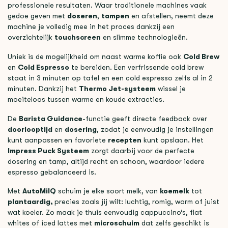
professionele resultaten. Waar traditionele machines vaak
gedoe geven met
doseren
,
tampen
en afstellen, neemt deze
machine je volledig mee in het proces dankzij een
overzichtelijk
touchscreen
en slimme technologieën.
Uniek is de mogelijkheid om naast warme koffie ook
Cold Brew
en
Cold Espresso
te bereiden. Een verfrissende cold brew
staat in 3 minuten op tafel en een cold espresso zelfs al in 2
minuten. Dankzij het
Thermo Jet-systeem
wissel je
moeiteloos tussen warme en koude extracties.
De
Barista Guidance
-functie geeft directe feedback over
doorlooptijd
en
dosering
, zodat je eenvoudig je instellingen
kunt aanpassen en favoriete
recepten
kunt opslaan. Het
Impress Puck Systeem
zorgt daarbij voor de perfecte
dosering en tamp, altijd recht en schoon, waardoor iedere
espresso gebalanceerd is.
Met
AutoMilQ
schuim je elke soort melk, van
koemelk
tot
plantaardig,
precies zoals jij wilt: luchtig, romig, warm of juist
wat koeler. Zo maak je thuis eenvoudig cappuccino’s, flat
whites of iced lattes met
microschuim
dat zelfs geschikt is