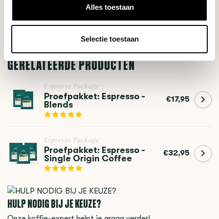
Alles toestaan
Op voorraad
€1.035,70
€1.045,70
Selectie toestaan
GERELATEERDE PRODUCTEN
Espresso Package
Proefpakket: Espresso -
€17,95
Blends
Espresso Package
Proefpakket: Espresso -
€32,95
Single Origin Coffee
HULP NODIG BIJ JE KEUZE?
Onze koffie-expert helpt je graag verder!