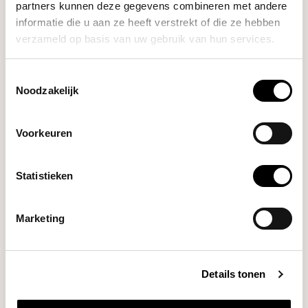
PRODUCT BUNDELS
partners kunnen deze gegevens combineren met andere
informatie die u aan ze heeft verstrekt of die ze hebben
verzameld op basis van uw gebruik van hun services.
Bundel met Water filter · Ontkalker ·
Reiniger
Toestemmingsselectie
Sage - The Barista Touch Impress Cold | Brushed
Noodzakelijk
Stainless Steel - Espressomachine
+
The Water Filter
(Claro Swiss)
+
The Machine Descaler (6 stuks)
+
The
Group Head Cleaner (6 stuks)
Voorkeuren
Statistieken
+
+
+
Marketing
Details tonen