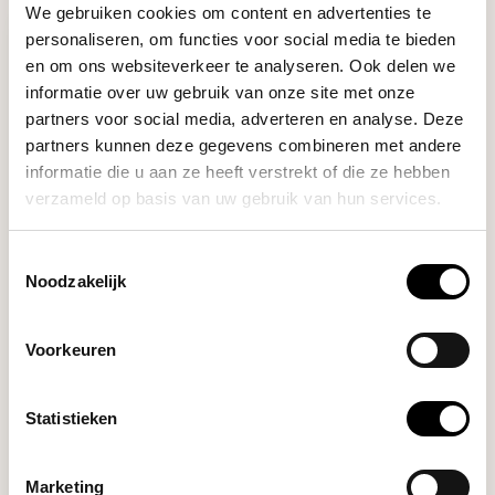
We gebruiken cookies om content en advertenties te
personaliseren, om functies voor social media te bieden
en om ons websiteverkeer te analyseren. Ook delen we
informatie over uw gebruik van onze site met onze
partners voor social media, adverteren en analyse. Deze
partners kunnen deze gegevens combineren met andere
informatie die u aan ze heeft verstrekt of die ze hebben
verzameld op basis van uw gebruik van hun services.
Rhinowares
Toestemmingsselectie
BARISTA CLOTH SET
Noodzakelijk
Voorkeuren
Rhinowares barista cloth set for
a clean wor...
Deliverytime
Statistieken
Marketing