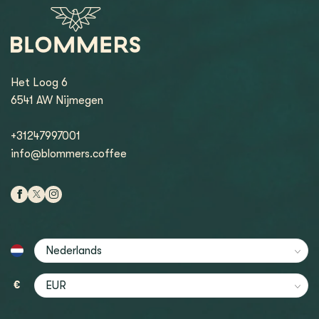
Het Loog 6
6541 AW Nijmegen
+31247997001
info@blommers.coffee
€