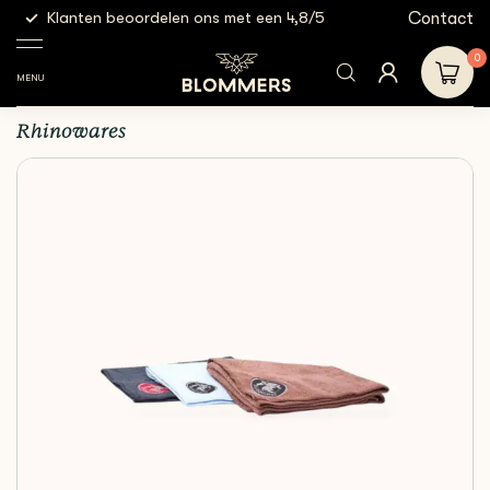
g
Contact
Klanten beoordelen ons met een 4,8/5
Gratis
Cleaning &
Rhinowares -
Shop
Microvezeldoekjes
Filtration
Barista Cloth Set
0
MENU
Rhinowares - Barista Cloth Set
Rhinowares