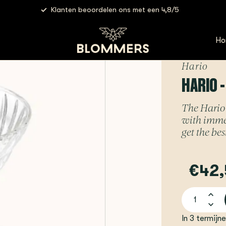
Klanten beoordelen ons met een 4,8/5
 Immersion Dripper Switch
Ho
Hario
HARIO 
The Hario
with immer
get the bes
€42,
In 3 termijn