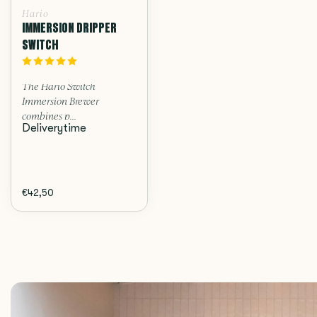
Hario
IMMERSION DRIPPER
SWITCH
The Hario Switch
Immersion Brewer
combines p...
Deliverytime
€42,50