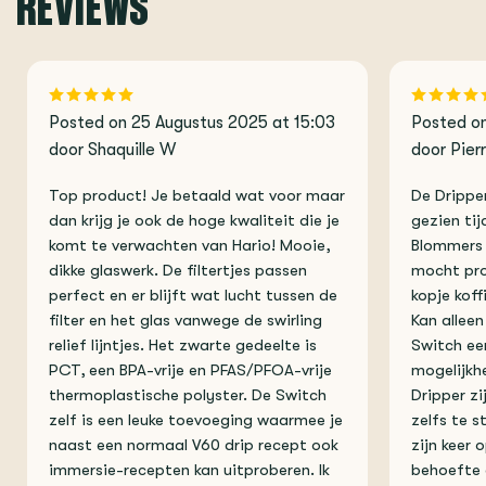
REVIEWS
Posted on 25 Augustus 2025 at 15:03
Posted on
door Shaquille W
door Pier
Top product! Je betaald wat voor maar
De Dripper
dan krijg je ook de hoge kwaliteit die je
gezien ti
komt te verwachten van Hario! Mooie,
Blommers 
dikke glaswerk. De filtertjes passen
mocht pro
perfect en er blijft wat lucht tussen de
kopje kof
filter en het glas vanwege de swirling
Kan allee
relief lijntjes. Het zwarte gedeelte is
Switch ee
PCT, een BPA-vrije en PFAS/PFOA-vrije
mogelijkh
thermoplastische polyster. De Switch
Dripper zi
zelf is een leuke toevoeging waarmee je
zelfs te s
naast een normaal V60 drip recept ook
zijn keer 
immersie-recepten kan uitproberen. Ik
behoefte 