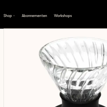
Shop
Brewing Tools
Koffiezetters
Hario -
Shop
Abonnementen
Workshops