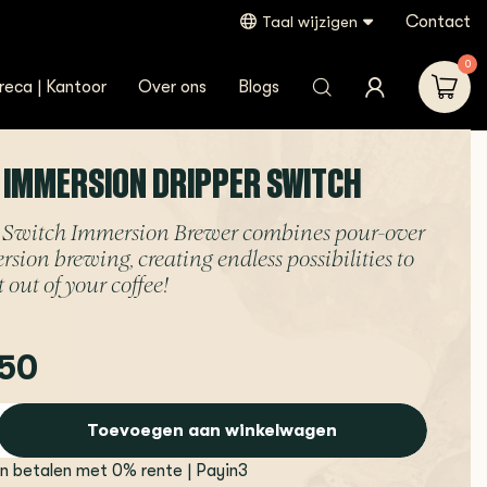
Contact
Taal wijzigen
0
reca | Kantoor
Over ons
Blogs
- IMMERSION DRIPPER SWITCH
 Switch Immersion Brewer combines pour-over
sion brewing, creating endless possibilities to
t out of your coffee!
50
Toevoegen aan winkelwagen
en betalen met 0% rente | Payin3