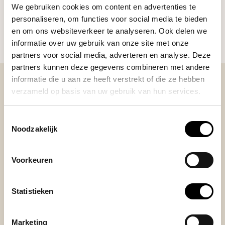
We gebruiken cookies om content en advertenties te
HULP NODIG BIJ JE KEUZE?
personaliseren, om functies voor social media te bieden
Onze koffie-expert helpt je graag verder!
en om ons websiteverkeer te analyseren. Ook delen we
informatie over uw gebruik van onze site met onze
Stel je vraag
partners voor social media, adverteren en analyse. Deze
partners kunnen deze gegevens combineren met andere
informatie die u aan ze heeft verstrekt of die ze hebben
verzameld op basis van uw gebruik van hun services.
BEKIJK ONZE REVIEWS
Toestemmingsselectie
Noodzakelijk
REVIEWS
Je beoordeling toevoegen
Voorkeuren
Posted on 9 November 2025 at 23:10 door
Statistieken
Konstantinos M.
This grinder is fantastic. It produces a nice layered
Marketing