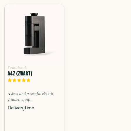
Femobook
A4Z (ZWART)
A sleek and powerful electric
grinder, equip...
Deliverytime