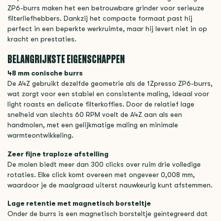
ZP6-burrs maken het een betrouwbare grinder voor serieuze
filterliefhebbers. Dankzij het compacte formaat past hij
perfect in een beperkte werkruimte, maar hij levert niet in op
kracht en prestaties.
BELANGRIJKSTE EIGENSCHAPPEN
48 mm conische burrs
De A4Z gebruikt dezelfde geometrie als de 1Zpresso ZP6-burrs,
wat zorgt voor een stabiel en consistente maling, ideaal voor
light roasts en delicate filterkoffies. Door de relatief lage
snelheid van slechts 60 RPM voelt de A4Z aan als een
handmolen, met een gelijkmatige maling en minimale
warmteontwikkeling.
Zeer fijne traploze afstelling
De molen biedt meer dan 300 clicks over ruim drie volledige
rotaties. Elke click komt overeen met ongeveer 0,008 mm,
waardoor je de maalgraad uiterst nauwkeurig kunt afstemmen.
Lage retentie met magnetisch borsteltje
Onder de burrs is een magnetisch borsteltje geïntegreerd dat