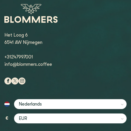
Het Loog 6
6541 AW Nijmegen
+31247997001
info@blommers.coffee
€