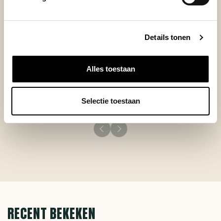
flavour separation, a great balance between acidity,
sweetness and body and a long aftertaste. In my
opinion it is the best grinder for pour over method.
Additionally it is portable and very quiet, thus very
Details tonen
advantageous if someone sleeps in the house.
+
Great taste!
Alles toestaan
+
Very quiet
+
Clean handling
Selectie toestaan
RECENT BEKEKEN