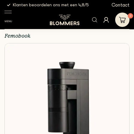
g
Contact
Klanten beoordelen ons met een 4,8/5
Gratis
Elektrische
Femobook A4Z |
Shop
Apparatuur
malers
Zwart
0
MENU
Femobook A4Z | Zwart
Femobook