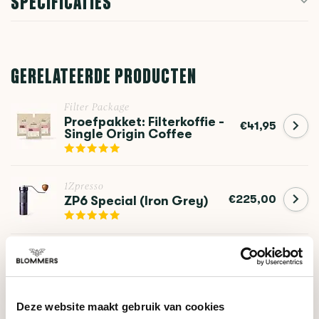
SPECIFICATIES
GERELATEERDE PRODUCTEN
Filter Package
Proefpakket: Filterkoffie -
€41,95
Single Origin Coffee
1Zpresso
€225,00
ZP6 Special (Iron Grey)
1Zpresso
€279,00
K-Ultra (Iron Grey)
Deze website maakt gebruik van cookies