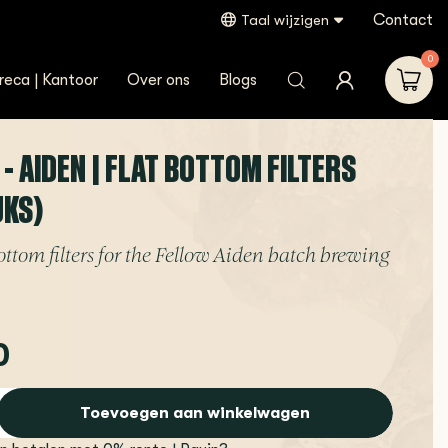
Contact
Taal wijzigen
0
reca | Kantoor
Over ons
Blogs
- AIDEN | FLAT BOTTOM FILTERS
UKS)
ottom filters for the Fellow Aiden batch brewing
0
Toevoegen aan winkelwagen