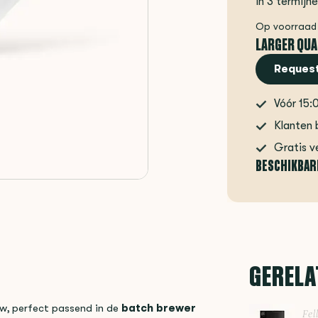
In 3 termijn
Op voorraad
LARGER QUA
Request
Vóór 15:
Klanten 
Gratis v
BESCHIKBAR
GERELA
ow, perfect passend in de
batch brewer
Fel