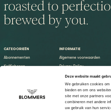
roasted to perfectio
brewed by you.
CATEGORIEËN
INFORMATIE
Abonnementen
Algemene voorwaarden
Koffiebonen
Privacy Policy
Espressomachines
Betaalmethoden
Deze website maakt gebru
Apparatuur
Retourneren
We gebruiken cookies om c
bieden en om ons websitev
Espresso tools
Contact & Openingstijden
site met onze partners vo
Brewing tools
Sitemap pagina
combineren met andere inf
uw gebruik van hun servic
Cleaning & Filtration
Keuzewijzer