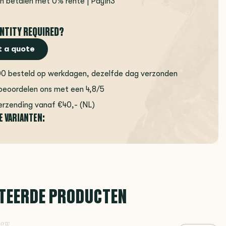
en betalen met 0% rente | Payin3
NTITY REQUIRED?
 a quote
00 besteld op werkdagen, dezelfde dag verzonden
beoordelen ons met een 4,8/5
erzending vanaf €40,- (NL)
E VARIANTEN:
TEERDE PRODUCTEN
low