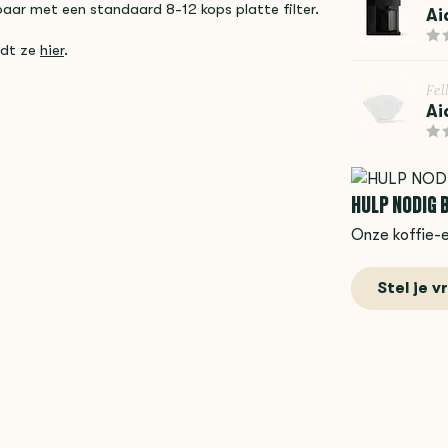
jkbaar met een standaard 8-12 kops platte filter.
Ai
ndt ze
hier
.
Fel
Ai
HULP NODIG B
Onze koffie-e
Stel je v