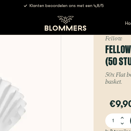
Klanten beoordelen ons met een 4,8/5
| Flat Bottom Filters (50 stuks)
Ho
Fellow
FELLOW 
(50 ST
50x Flat b
basket.
€9,9