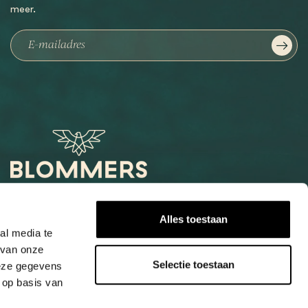
meer.
Het Loog 6
Alles toestaan
6541 AW Nijmegen
al media te
 van onze
+31247997001
Selectie toestaan
deze gegevens
info@blommers.coffee
 op basis van