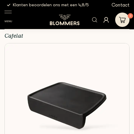
g
Contact
Klanten beoordelen ons met een 4,8/5
Gratis
Espresso
Cafelat - Corner
Shop
Tampingmatten
Tools
Tamping Mat
0
MENU
Cafelat - Corner Tamping Mat
Cafelat