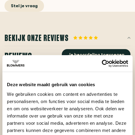
Stel je vraag
BEKIJK ONZE REVIEWS
REVIEWS
Je beoordeling toevoegen
Deze website maakt gebruik van cookies
Posted on 29 April 2026 at 21:11 door Rene
We gebruiken cookies om content en advertenties te
Prima. Goed product. Stevig. Blijft goed liggen!
personaliseren, om functies voor social media te bieden
en om ons websiteverkeer te analyseren. Ook delen we
informatie over uw gebruik van onze site met onze
partners voor social media, adverteren en analyse. Deze
partners kunnen deze gegevens combineren met andere