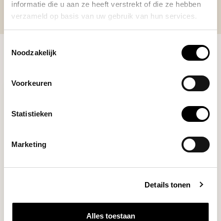
informatie die u aan ze heeft verstrekt of die ze hebben
verzameld op basis van uw gebruik van hun services.
Toestemmingsselectie
Noodzakelijk
RECENT BEKEKEN
Voorkeuren
Statistieken
Marketing
Details tonen
Cafelat
CORNER TAMPING MAT
Alles toestaan