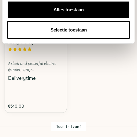
Alles toestaan
Selectie toestaan
Femobook
A4Z (ZWART)
A sleek and powerful electric
grinder, equip...
Deliverytime
€510,00
Toon
1
-
1
van 1