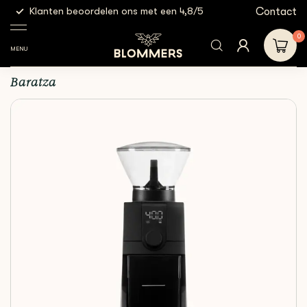
g
Contact
Klanten beoordelen ons met een 4,8/5
Gratis
Elektrische
Baratza Encore ESP
Shop
Apparatuur
malers
Pro | Zwart
0
MENU
Baratza Encore ESP Pro | Zwart
Baratza