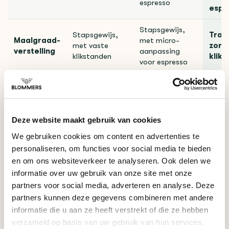
espresso
espr
Stapsgewijs,
Stapsgewijs,
Trap
Maalgraad-
met micro-
met vaste
zond
verstelling
aanpassing
klikstanden
klik
voor espresso
Je wi
Je zet vooral
Je wilt met één
espr
filter en wilt
molen zowel
Voor wie
in de
een degelijke
filter als
kunn
Deze website maakt gebruik van cookies
instapmolen
espresso zetten
afste
We gebruiken cookies om content en advertenties te
personaliseren, om functies voor social media te bieden
en om ons websiteverkeer te analyseren. Ook delen we
Twijfel je nog? We hebben alle drie de molens in onze branderij
informatie over uw gebruik van onze site met onze
zelf getest, dus bel of mail ons gerust voor advies.
partners voor social media, adverteren en analyse. Deze
partners kunnen deze gegevens combineren met andere
Lees ook:
Baratza Encore, ESP of ESP Pro: welke kies je?
informatie die u aan ze heeft verstrekt of die ze hebben
verzameld op basis van uw gebruik van hun services.