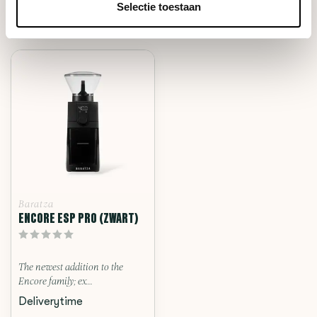
Selectie toestaan
RECENT BEKEKEN
Baratza
ENCORE ESP PRO (ZWART)
The newest addition to the
Encore family; ex...
Deliverytime