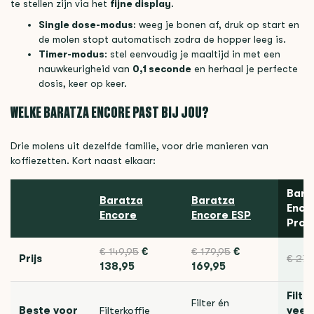
te stellen zijn via het
fijne display
.
Single dose-modus
: weeg je bonen af, druk op start en
de molen stopt automatisch zodra de hopper leeg is.
Timer-modus
: stel eenvoudig je maaltijd in met een
nauwkeurigheid van
0,1 seconde
en herhaal je perfecte
dosis, keer op keer.
WELKE BARATZA ENCORE PAST BIJ JOU?
Drie molens uit dezelfde familie, voor drie manieren van
koffiezetten. Kort naast elkaar:
Bara
Baratza
Baratza
Enco
Encore
Encore ESP
Pro
€ 149,95
€
€ 179,95
€
Prijs
€ 279
138,95
169,95
Filte
Filter én
Beste voor
Filterkoffie
veel